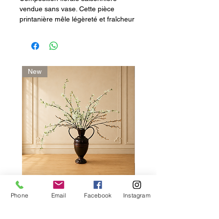
vendue sans vase. Cette pièce
printanière mêle légèreté et fraîcheur
chromatique, idéale pour habiller un
grand vase avec élégance.
Hauteur indicative selon la tige
choisie.
New
Artist
Printemps N°1
Blue Moon - Vincent 
Phone
Email
Facebook
Instagram
Price
€189.00
Excluding Sales Tax