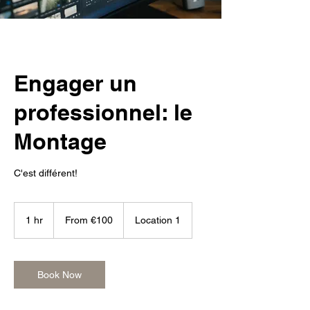
Engager un
professionnel: le
Montage
C'est différent!
From
100
1 hr
1
From €100
Location 1
euros
h
Book Now