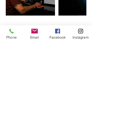
Contact Details
Phone
Email
Facebook
Instagram
FRA
+ 33 140727121
rockandflowersparis@gmail.com
Tel.: +33 1 40 72 71 21
Adresse: SUR RDV
34, Avenue du Président Kennedy
​75016 Paris, France
About us
Suivez-nous