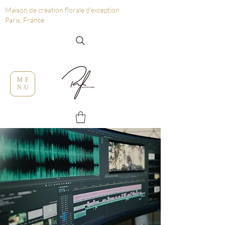
Maison de création florale d’exception
Paris, France
ME
NU