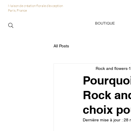
Maison de création florale d’exception
Paris, France
BOUTIQUE
All Posts
Rock and flowers
1
Pourquoi 
Rock and
choix po
Dernière mise à jour :
28 