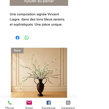
Ajouter au panier
Une composition signée Vincent
Liagre, dans des tons bleus sereins
et sophistiqués. Une pièce unique,
pensée pour un intérieur apaisant.
Édition strictement limitée à 100
exemplaires.
New
Artist
Phone
Email
Facebook
Instagram