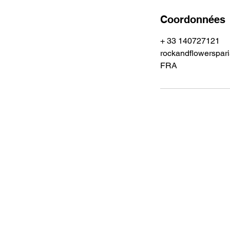
Coordonnées
+ 33 140727121
rockandflowerspar
FRA
Tel.: +33 1 40 72 71 21
Adresse: SUR RDV
34, Avenue du Président Kennedy
​75016 Paris, France
About us