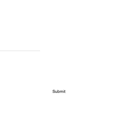
Abonnez-vous aux mises à
jour
Submit
Nos partenaires