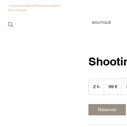
Maison de création florale d’exception
Paris, France
BOUTIQUE
Shooti
99
euros
2 h
2
99 €
h
Réserver