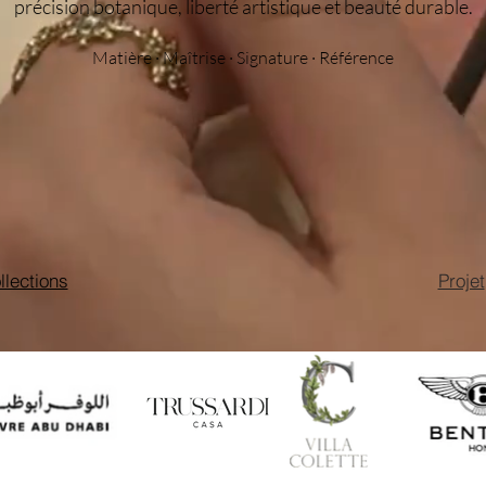
précision botanique, liberté artistique et beauté durable.
Matière · Maîtrise · Signature · Référence
llections
Projet