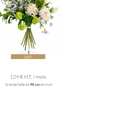
Lyric
129 € H.T. / mois
Grande taille de
90 cm
environ