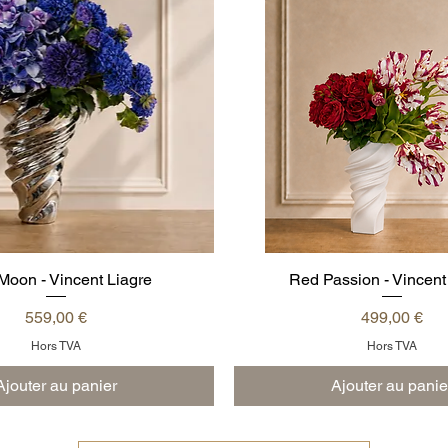
Moon - Vincent Liagre
Aperçu rapide
Red Passion - Vincent
Aperçu rapide
Prix
Prix
559,00 €
499,00 €
Hors TVA
Hors TVA
Ajouter au panier
Ajouter au panie