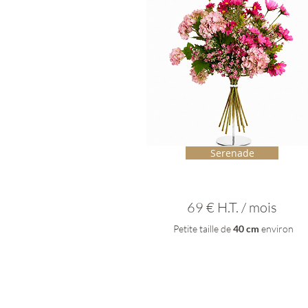
Serenade
69 € H.T. / mois
Petite taille de
40 cm
environ