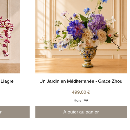
 Liagre
Un Jardin en Méditerranée - Grace Zhou
Aperçu rapide
Prix
499,00 €
Hors TVA
r
Ajouter au panier