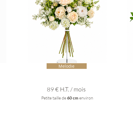
Melodie
89 € H.T. / mois
Petite taille de
60 cm
environ