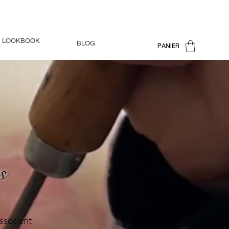
LOOKBOOK
BLOG
PANIER
s
associent