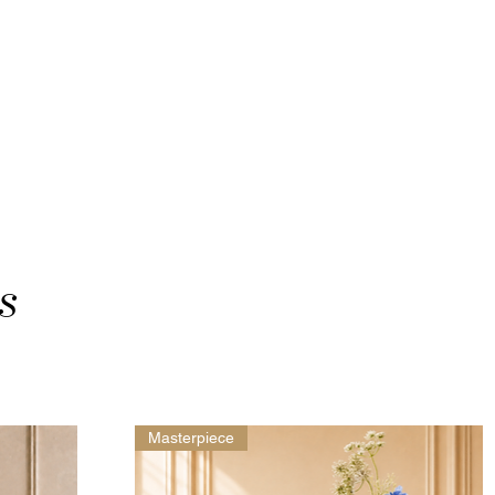
s
Masterpiece