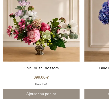
Chic Blush Blossom
Aperçu rapide
Blue 
Prix
399,00 €
Hors TVA
Ajouter au panier